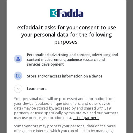
Belen, nuovi insulti dopo le foto in intimo:
lei risponde con una sola parola e fa il
pieno di like
exfadda.it asks for your consent to use
your personal data for the following
DICEMBRE 28, 2023
purposes:
Personalised advertising and content, advertising and
content measurement, audience research and
services development
Store and/or access information on a device
Learn more
Your personal data will be processed and information from
your device (cookies, unique identifiers, and other device
data) may be stored by, accessed by and shared with 319
partners, or used specifically by this site. We and our partners
may use precise geolocation data.
List of partners.
Some vendors may process your personal data on the basis
of legitimate interest, which you can object to by managing