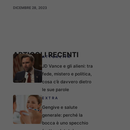
DICEMBRE 28, 2023
ARTICOLI RECENTI
ATTUALITÀ
JD Vance e gli alieni: tra
fede, mistero e politica,
cosa c’è davvero dietro
le sue parole
EXTRA
Gengive e salute
generale: perché la
bocca è uno specchio