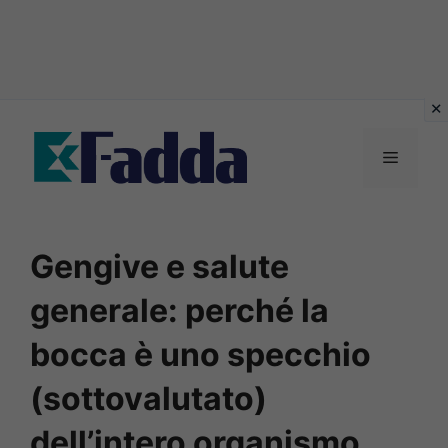
Vai
al
Menu
contenuto
Gengive e salute
generale: perché la
bocca è uno specchio
(sottovalutato)
dell’intero organismo