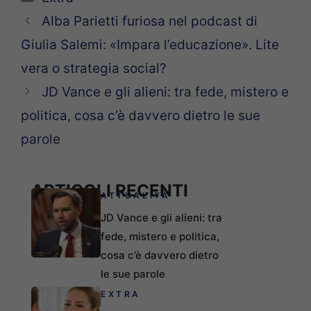
Alba Parietti furiosa nel podcast di
Giulia Salemi: «Impara l’educazione». Lite
vera o strategia social?
JD Vance e gli alieni: tra fede, mistero e
politica, cosa c’è davvero dietro le sue
parole
ARTICOLI RECENTI
ATTUALITÀ
JD Vance e gli alieni: tra
fede, mistero e politica,
cosa c’è davvero dietro
le sue parole
EXTRA