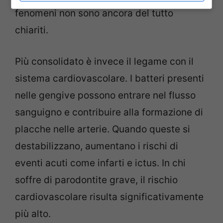
fenomeni non sono ancora del tutto
chiariti.
Più consolidato è invece il legame con il
sistema cardiovascolare. I batteri presenti
nelle gengive possono entrare nel flusso
sanguigno e contribuire alla formazione di
placche nelle arterie. Quando queste si
destabilizzano, aumentano i rischi di
eventi acuti come infarti e ictus. In chi
soffre di parodontite grave, il rischio
cardiovascolare risulta significativamente
più alto.