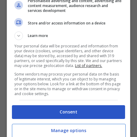
evidenziato la presenza di batteri orali,
Personalised advertising and content, advertising and
content measurement, audience research and
services development
come
Porphyromonas gingivalis
, nei
tessuti cerebrali di pazienti affetti da
Store and/or access information on a device
Alzheimer. Il meccanismo ipotizzato
Learn more
coinvolge una risposta infiammatoria
Your personal data will be processed and information from
your device (cookies, unique identifiers, and other device
cronica e la produzione di enzimi capaci di
data) may be stored by, accessed by and shared with 319
partners, or used specifically by this site. We and our partners
danneggiare le cellule nervose.
may use precise geolocation data.
List of partners.
Some vendors may process your personal data on the basis
of legitimate interest, which you can object to by managing
In parallelo, anche indicatori indiretti come
your options below. Look for a link at the bottom of this page
or in the site menu to manage or withdraw consent in privacy
la perdita dei denti sembrano avere un
and cookie settings.
peso. Il declino cognitivo appare più
Consent
frequente nei soggetti con grave
compromissione della salute orale, anche
Manage options
se i passaggi precisi che collegano i due