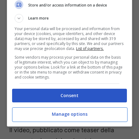
Store and/or access information on a device
Learn more
Your personal data will be processed and information from
your device (cookies, unique identifiers, and other device
data) may be stored by, accessed by and shared with 319
partners, or used specifically by this site. We and our partners
may use precise geolocation data.
List of partners.
Some vendors may process your personal data on the basis
of legitimate interest, which you can object to by managing
your options below. Look for a link at the bottom of this page
or in the site menu to manage or withdraw consent in privacy
and cookie settings.
Lite vera o strategia per
Consent
promuovere la puntata?
Manage options
Il video, pubblicato come teaser della