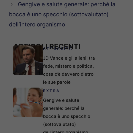
Gengive e salute generale: perché la
bocca è uno specchio (sottovalutato)
dell’intero organismo
ARTICOLI RECENTI
ATTUALITÀ
JD Vance e gli alieni: tra
fede, mistero e politica,
cosa c’è davvero dietro
le sue parole
EXTRA
Gengive e salute
generale: perché la
bocca è uno specchio
(sottovalutato)
dell’intero organismo