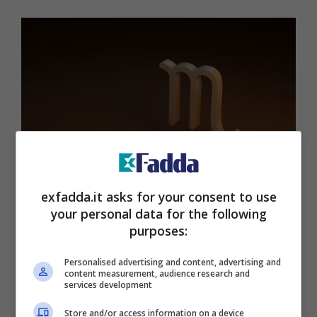
Lo Scorpione sembra sempre avvolto da un alone di
exfadda.it asks for your consent to use
mistero – exfadda.it
your personal data for the following
purposes:
CAPRICORNO
Personalised advertising and content, advertising and
content measurement, audience research and
services development
Il Capricorno vive per eccellere,
specialmente sul posto di lavoro. Per
Store and/or access information on a device