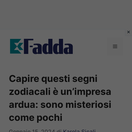
Vai
al
Menu
contenuto
Capire questi segni
zodiacali è un’impresa
ardua: sono misteriosi
come pochi
Gennaio 15, 2024
di
Karola Sicali