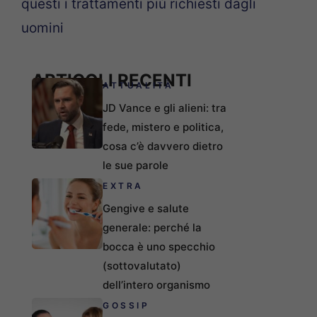
questi i trattamenti più richiesti dagli
uomini
ARTICOLI RECENTI
ATTUALITÀ
JD Vance e gli alieni: tra
fede, mistero e politica,
cosa c’è davvero dietro
le sue parole
EXTRA
Gengive e salute
generale: perché la
bocca è uno specchio
(sottovalutato)
dell’intero organismo
GOSSIP