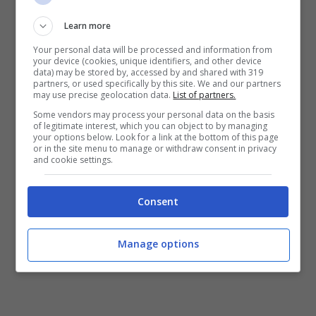
raggiungere i propri obiettivi però,
è
Learn more
disposto a sacrificare parte di se stesso
Your personal data will be processed and information from
your device (cookies, unique identifiers, and other device
agli altri.
Un modo come un altro per
data) may be stored by, accessed by and shared with 319
partners, or used specifically by this site. We and our partners
potersi preservare quel tanto che basta
may use precise geolocation data.
List of partners.
per poter ottenere sempre tutto ciò che
Some vendors may process your personal data on the basis
of legitimate interest, which you can object to by managing
your options below. Look for a link at the bottom of this page
vuole. I nati sotto questo infatti sono
or in the site menu to manage or withdraw consent in privacy
and cookie settings.
ambiziosi e determinati come pochi e
spesso vengono percepiti come maniaci
Consent
del lavoro al punto tale da risultare
abbastanza misteriosi nella loro ricerca del
Manage options
successo e della realizzazione personale.