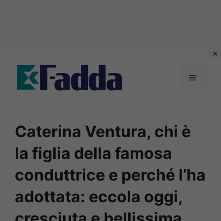
Vai
al
Menu
contenuto
Caterina Ventura, chi è
la figlia della famosa
conduttrice e perché l’ha
adottata: eccola oggi,
cresciuta e bellissima