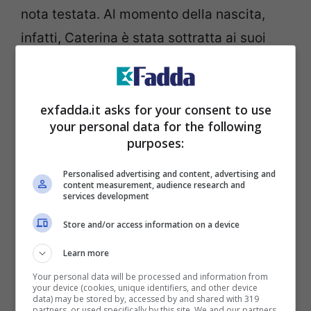
nota testata. Al momento della nascita,
infatti, Caterina è stata sottratta ai suoi
genitori naturali e portata in una casa
famiglia.
exfadda.it asks for your consent to use
your personal data for the following
purposes:
Personalised advertising and content, advertising and
content measurement, audience research and
services development
Store and/or access information on a device
Learn more
Your personal data will be processed and information from
your device (cookies, unique identifiers, and other device
data) may be stored by, accessed by and shared with 319
partners, or used specifically by this site. We and our partners