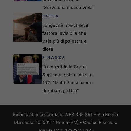
“Serve una mucca viola”
EXTRA
Longevità maschile: il
fattore invisibile che
vale più di palestra e
dieta
FINANZA
Trump sfida la Corte
Suprema e alza i dazi al
15%: “Molti Paesi hanno
derubato gli Usa”
Exfadda.it di proprietà di WEB 365 SRL - Via Nicola
Marchese 10, 00141 Roma (RM) - Codice Fiscale e
Partita I.V.A. 12279101005