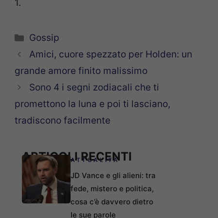
1.
Categorie
Gossip
Amici, cuore spezzato per Holden: un
grande amore finito malissimo
Sono 4 i segni zodiacali che ti
promettono la luna e poi ti lasciano,
tradiscono facilmente
ARTICOLI RECENTI
ATTUALITÀ
JD Vance e gli alieni: tra
fede, mistero e politica,
cosa c’è davvero dietro
le sue parole