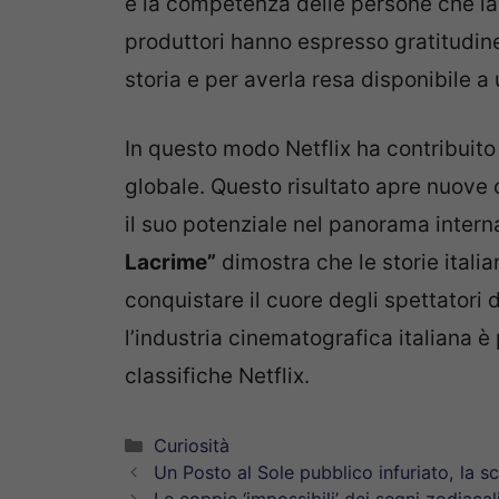
e la competenza delle persone che lav
produttori hanno espresso gratitudine
storia e per averla resa disponibile a
In questo modo Netflix ha contribuito 
globale. Questo risultato apre nuove 
il suo potenziale nel panorama intern
Lacrime”
dimostra che le storie itali
conquistare il cuore degli spettatori 
l’industria cinematografica italiana è
classifiche Netflix.
Categorie
Curiosità
Un Posto al Sole pubblico infuriato, la s
Le coppie ‘impossibili’ dei segni zodiaca