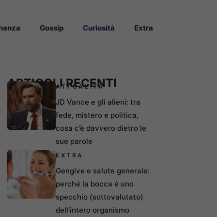
inanza
Gossip
Curiosità
Extra
ARTICOLI RECENTI
ATTUALITÀ
JD Vance e gli alieni: tra
fede, mistero e politica,
cosa c’è davvero dietro le
sue parole
EXTRA
Gengive e salute generale:
perché la bocca è uno
specchio (sottovalutato)
dell’intero organismo