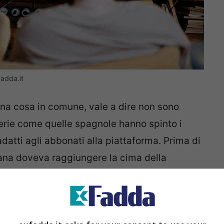
Fadda.it
na cosa in comune, vale a dire non sono
serie come quelle spagnole hanno spinto i
 adatti agli abbonati alla piattaforma. Prima di
iana doveva raggiungere la cima della
ondo. Un obiettivo ambizioso, raggiunto però
ta Made In Italy. Adesso però anche
Netflix
o ambizioso obiettivo
.