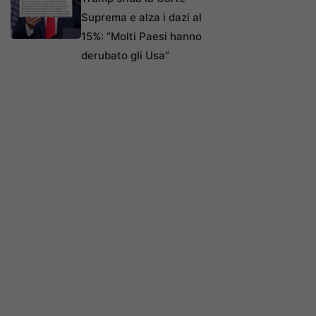
Suprema e alza i dazi al
15%: “Molti Paesi hanno
derubato gli Usa”