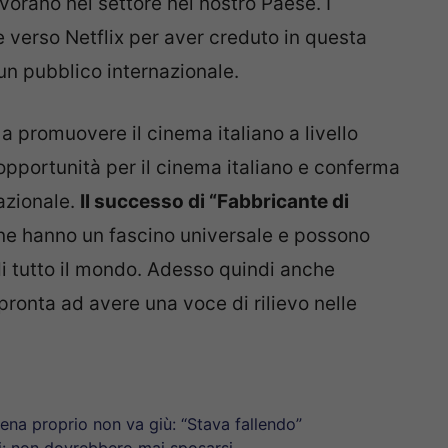
orano nel settore nel nostro Paese. I
 verso Netflix per aver creduto in questa
 un pubblico internazionale.
a promuovere il cinema italiano a livello
opportunità per il cinema italiano e conferma
azionale.
Il successo di “Fabbricante di
ane hanno un fascino universale e possono
di tutto il mondo. Adesso quindi anche
 pronta ad avere una voce di rilievo nelle
cena proprio non va giù: “Stava fallendo”
li: non dovrebbero mai sposarsi