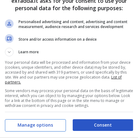
exfadda.it asks for your consent to use your
personal data for the following purposes:
m in cima ai cataloghi: sta
Personalised advertising and content, advertising and content
measurement, audience research and services development
Store and/or access information on a device
mento di grande successo su scala globale
Learn more
 primo posto nella classifica internazionale
Your personal data will be processed and information from your device
o de il “Fabbricante di Lacrime”
. Questo
(cookies, unique identifiers, and other device data) may be stored by,
accessed by and shared with 319 partners, or used specifically by this
o dall’omonimo romanzo di Erin Doom, ha
site. We and our partners may use precise geolocation data.
List of
partners.
italiano a raggiungere tale risultato sulla
Some vendors may process your personal data on the basis of legitimate
lessandro Genovesi, il film è stato rilasciato
interest, which you can object to by managing your options below. Look
for a link at the bottom of this page or in the site menu to manage or
withdraw consent in privacy and cookie settings.
rapidamente guadagnato popolarità.
Manage options
Consent