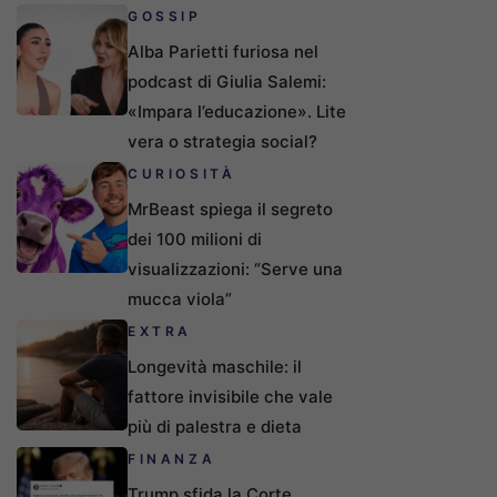
GOSSIP
Alba Parietti furiosa nel
podcast di Giulia Salemi:
«Impara l’educazione». Lite
vera o strategia social?
CURIOSITÀ
MrBeast spiega il segreto
dei 100 milioni di
visualizzazioni: “Serve una
mucca viola”
EXTRA
Longevità maschile: il
fattore invisibile che vale
più di palestra e dieta
FINANZA
Trump sfida la Corte