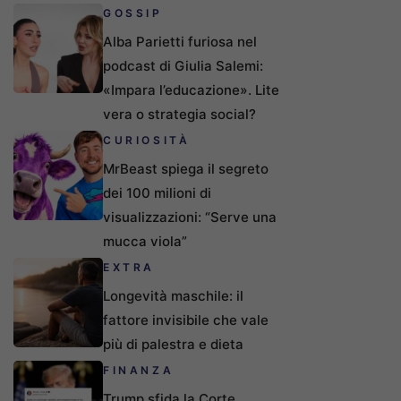
GOSSIP
Alba Parietti furiosa nel
podcast di Giulia Salemi:
«Impara l’educazione». Lite
vera o strategia social?
CURIOSITÀ
MrBeast spiega il segreto
dei 100 milioni di
visualizzazioni: “Serve una
mucca viola”
EXTRA
Longevità maschile: il
fattore invisibile che vale
più di palestra e dieta
FINANZA
Trump sfida la Corte