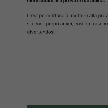
metti subito alla prova le tue abilità.
I test permettono di mettere alla prov
sia con i propri amici, così da trascor
divertendosi.