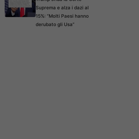
Suprema e alza i dazi al
15%: “Molti Paesi hanno
derubato gli Usa”