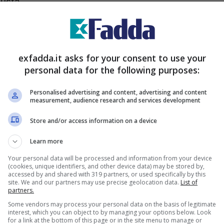
iusta.
e tu sei riuscito a indovinare?
exfadda.it asks for your consent to use your
ire a trovare la risoluzione di questo test, la
personal data for the following purposes:
ettere
. Per riuscire a risolvere questo genere
Personalised advertising and content, advertising and content
ntuito, ma nel caso in cui non riuscissi a
measurement, audience research and services development
re, visto che avrai molte altre occasioni di
Store and/or access information on a device
a prova.
Learn more
Your personal data will be processed and information from your device
(cookies, unique identifiers, and other device data) may be stored by,
accessed by and shared with 319 partners, or used specifically by this
site. We and our partners may use precise geolocation data.
List of
partners.
Some vendors may process your personal data on the basis of legitimate
interest, which you can object to by managing your options below. Look
for a link at the bottom of this page or in the site menu to manage or