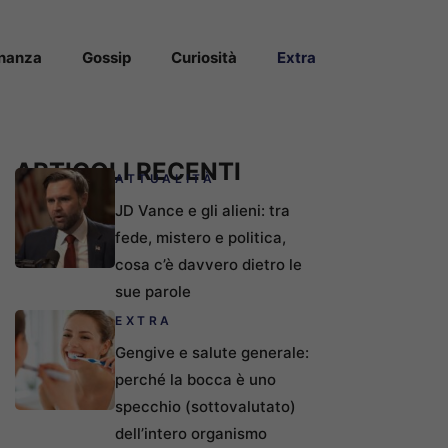
inanza
Gossip
Curiosità
Extra
ARTICOLI RECENTI
ATTUALITÀ
JD Vance e gli alieni: tra
fede, mistero e politica,
cosa c’è davvero dietro le
sue parole
EXTRA
Gengive e salute generale:
perché la bocca è uno
specchio (sottovalutato)
dell’intero organismo