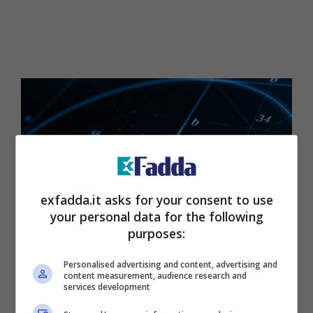
exfadda.it asks for your consent to use
your personal data for the following
purposes:
Personalised advertising and content, advertising and
Fibonacci, le sue “estensioni” stanno rivoluzionando il
content measurement, audience research and
services development
profitto – Screenshot FB – exfadda.it