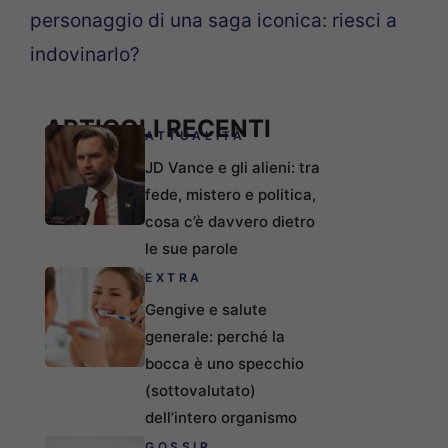
personaggio di una saga iconica: riesci a
indovinarlo?
ARTICOLI RECENTI
ATTUALITÀ
JD Vance e gli alieni: tra
fede, mistero e politica,
cosa c’è davvero dietro
le sue parole
EXTRA
Gengive e salute
generale: perché la
bocca è uno specchio
(sottovalutato)
dell’intero organismo
GOSSIP