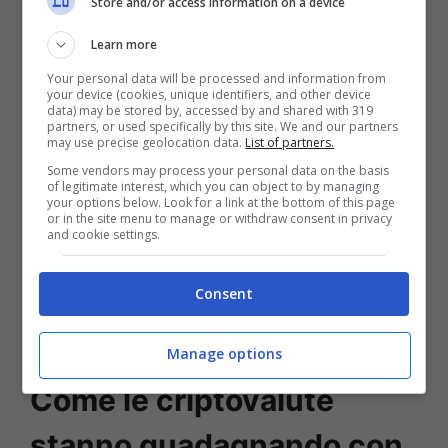
Store and/or access information on a device
In fondo, l’esponenzialità come concetto, è
Learn more
ravvisata dall’andamento di
Your personal data will be processed and information from
moltiplicazione dei dati prodotti dai server;
your device (cookies, unique identifiers, and other device
data) may be stored by, accessed by and shared with 319
seguono lo stesso andamento, sebbene
partners, or used specifically by this site. We and our partners
may use precise geolocation data.
List of partners.
nessuno sappia quale sia il limite di
Some vendors may process your personal data on the basis
of legitimate interest, which you can object to by managing
conservazione di tutte queste
your options below. Look for a link at the bottom of this page
or in the site menu to manage or withdraw consent in privacy
informazioni. Le basi di questa matematica
and cookie settings.
non potevano essere ignorate dal mondo
Consent
delle
criptovalute
e dalle sue modalità
altrettanto esponenziali di guadagno.
Manage options
Come le criptovalute
stanno guadagnando con