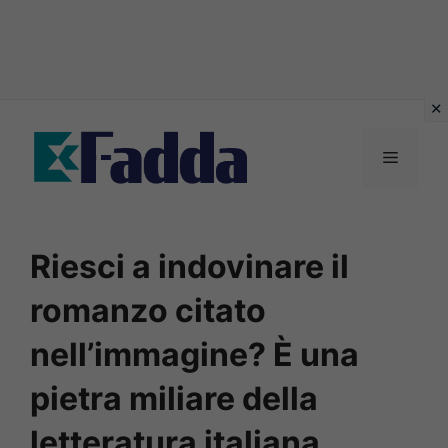
Vai
al
Menu
contenuto
Riesci a indovinare il
romanzo citato
nell’immagine? È una
pietra miliare della
letteratura italiana