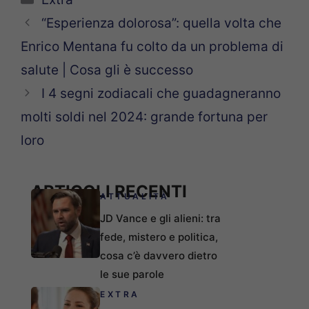
“Esperienza dolorosa”: quella volta che
Enrico Mentana fu colto da un problema di
salute | Cosa gli è successo
I 4 segni zodiacali che guadagneranno
molti soldi nel 2024: grande fortuna per
loro
ARTICOLI RECENTI
ATTUALITÀ
JD Vance e gli alieni: tra
fede, mistero e politica,
cosa c’è davvero dietro
le sue parole
EXTRA