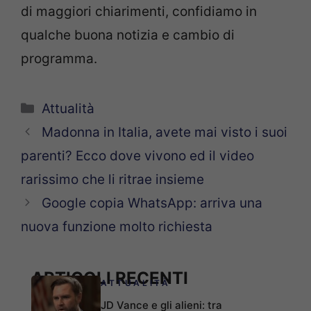
di maggiori chiarimenti, confidiamo in
qualche buona notizia e cambio di
programma.
Categorie
Attualità
Madonna in Italia, avete mai visto i suoi
parenti? Ecco dove vivono ed il video
rarissimo che li ritrae insieme
Google copia WhatsApp: arriva una
nuova funzione molto richiesta
ARTICOLI RECENTI
ATTUALITÀ
JD Vance e gli alieni: tra