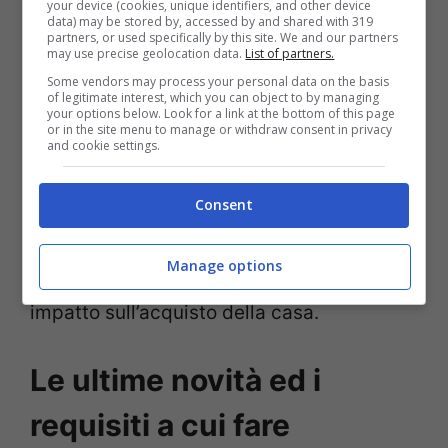
E se questa rappresenta una buona notizia,
your device (cookies, unique identifiers, and other device
data) may be stored by, accessed by and shared with 319
le sorprese non sono finite di certo qui, e
partners, or used specifically by this site. We and our partners
may use precise geolocation data.
List of partners.
non stiamo parlando di sorprese positive.
Some vendors may process your personal data on the basis
of legitimate interest, which you can object to by managing
Le agevolazioni fiscali, che sono attive
your options below. Look for a link at the bottom of this page
or in the site menu to manage or withdraw consent in privacy
fino alla fine del 2023, saranno del tutto
and cookie settings.
eliminate.
Quindi, questo vuol dire che il
Consent
bonus prima casa 2024 per gli under 36
non prevederà più delle esenzioni fiscali.
Manage options
Sicuramente, questo avrà un grosso
impatto sull’acquisto della casa.
Le ultime novità ed i
requisiti a cui fare