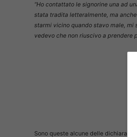
“Ho contattato le signorine una ad un
stata tradita letteralmente, ma anch
starmi vicino quando stavo male, mi 
vedevo che non riuscivo a prendere p
Sono queste alcune delle dichiarazioni