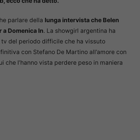
b, ecco che ha detto.
che parlare della
lunga intervista che Belen
r a Domenica In
. La showgirl argentina ha
 tv del periodo difficile che ha vissuto
efinitiva con Stefano De Martino all’amore con
ui che l’hanno vista perdere peso in maniera