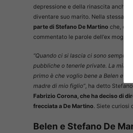
depressione e della rinascita anche g
diventare suo marito. Nella stessa gio
parte di Stefano De Martino
che, ospi
commentato le parole dell’ex moglie.
“Quando ci si lascia ci sono sempre du
pubbliche o tenerle private. La mia pr
primo è che voglio bene a Belen e il s
madre di mio figlio”
, ha detto Stefano
Fabrizio Corona, che ha deciso di di
frecciata a De Martino
. Siete curiosi
Belen e Stefano De Mar