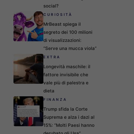
social?
CURIOSITÀ
MrBeast spiega il
segreto dei 100 milioni
di visualizzazioni:
“Serve una mucca viola”
EXTRA
Longevità maschile: il
fattore invisibile che
vale più di palestra e
dieta
FINANZA
Trump sfida la Corte
Suprema e alza i dazi al
15%: “Molti Paesi hanno
derubato gli Usa”