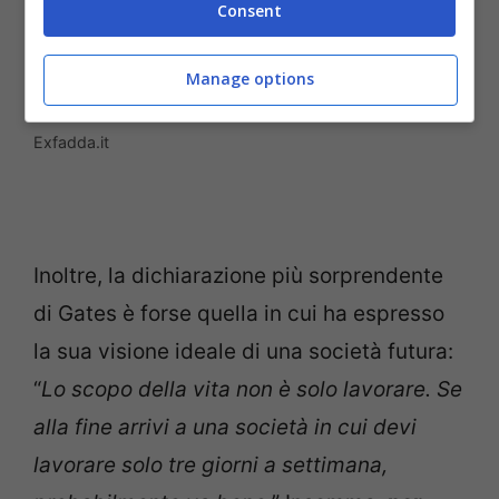
Consent
Manage options
Secondo Bill Gates lavoreremo di meno in futuro –
Exfadda.it
Inoltre, la dichiarazione più sorprendente
di Gates è forse quella in cui ha espresso
la sua visione ideale di una società futura:
“
Lo scopo della vita non è solo lavorare. Se
alla fine arrivi a una società in cui devi
lavorare solo tre giorni a settimana,