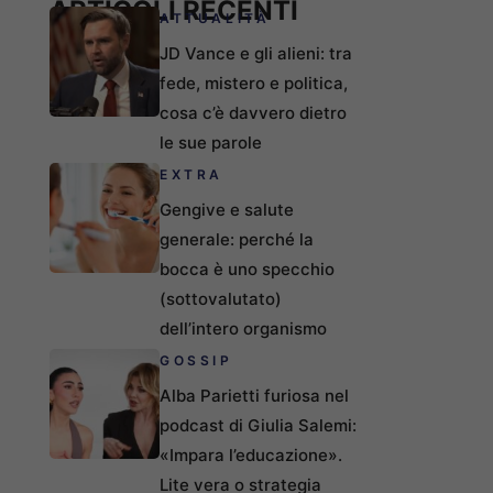
ARTICOLI RECENTI
ATTUALITÀ
JD Vance e gli alieni: tra
fede, mistero e politica,
cosa c’è davvero dietro
le sue parole
EXTRA
Gengive e salute
generale: perché la
bocca è uno specchio
(sottovalutato)
dell’intero organismo
GOSSIP
Alba Parietti furiosa nel
podcast di Giulia Salemi:
«Impara l’educazione».
Lite vera o strategia