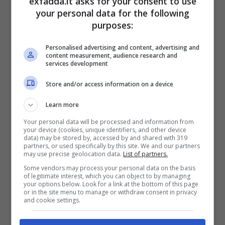
exfadda.it asks for your consent to use
your personal data for the following
afferma infatti: “
Se si libera la forza lavoro,
purposes:
si possono aiutare meglio gli anziani. La
domanda di manodopera per fare cose
Personalised advertising and content, advertising and
content measurement, audience research and
services development
buone è ancora lì
“. In pratica quindi,
la
riduzione delle ore lavorative potrebbe
Store and/or access information on a device
portare a una maggiore attenzione alle
Learn more
questioni sociali e al benessere della
Your personal data will be processed and information from
your device (cookies, unique identifiers, and other device
società nel suo complesso.
data) may be stored by, accessed by and shared with 319
partners, or used specifically by this site. We and our partners
may use precise geolocation data.
List of partners.
Some vendors may process your personal data on the basis
of legitimate interest, which you can object to by managing
your options below. Look for a link at the bottom of this page
or in the site menu to manage or withdraw consent in privacy
and cookie settings.