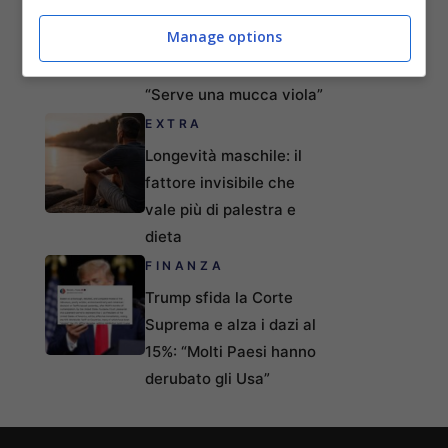
MrBeast spiega il
Manage options
segreto dei 100 milioni
di visualizzazioni:
“Serve una mucca viola”
EXTRA
Longevità maschile: il
fattore invisibile che
vale più di palestra e
dieta
FINANZA
Trump sfida la Corte
Suprema e alza i dazi al
15%: “Molti Paesi hanno
derubato gli Usa”