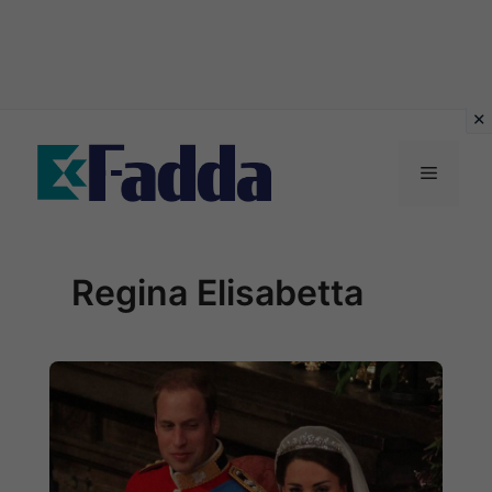
Vai
al
Menu
contenuto
Regina Elisabetta