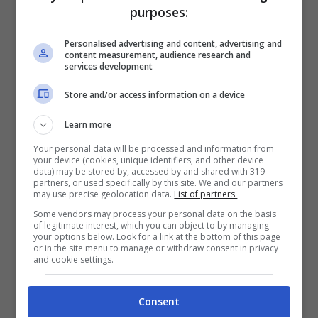
fede, mistero e politica,
purposes:
cosa c’è davvero dietro
Personalised advertising and content, advertising and
le sue parole
content measurement, audience research and
EXTRA
services development
Gengive e salute
Store and/or access information on a device
generale: perché la
Learn more
bocca è uno specchio
(sottovalutato)
Your personal data will be processed and information from
your device (cookies, unique identifiers, and other device
dell’intero organismo
data) may be stored by, accessed by and shared with 319
partners, or used specifically by this site. We and our partners
GOSSIP
may use precise geolocation data.
List of partners.
Alba Parietti furiosa nel
Some vendors may process your personal data on the basis
of legitimate interest, which you can object to by managing
podcast di Giulia Salemi:
your options below. Look for a link at the bottom of this page
«Impara l’educazione».
or in the site menu to manage or withdraw consent in privacy
and cookie settings.
Lite vera o strategia
social?
Consent
CURIOSITÀ