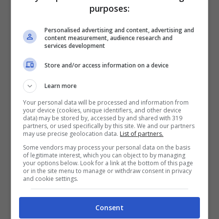
fede, mistero e politica,
purposes:
cosa c’è davvero dietro
Personalised advertising and content, advertising and
le sue parole
content measurement, audience research and
EXTRA
services development
Gengive e salute
Store and/or access information on a device
generale: perché la
Learn more
bocca è uno specchio
(sottovalutato)
Your personal data will be processed and information from
your device (cookies, unique identifiers, and other device
dell’intero organismo
data) may be stored by, accessed by and shared with 319
partners, or used specifically by this site. We and our partners
GOSSIP
may use precise geolocation data.
List of partners.
Alba Parietti furiosa nel
Some vendors may process your personal data on the basis
of legitimate interest, which you can object to by managing
podcast di Giulia Salemi:
your options below. Look for a link at the bottom of this page
«Impara l’educazione».
or in the site menu to manage or withdraw consent in privacy
and cookie settings.
Lite vera o strategia
social?
Consent
CURIOSITÀ