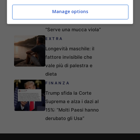
MrBeast spiega il
Manage options
segreto dei 100 milioni
di visualizzazioni:
“Serve una mucca viola”
EXTRA
Longevità maschile: il
fattore invisibile che
vale più di palestra e
dieta
FINANZA
Trump sfida la Corte
Suprema e alza i dazi al
15%: “Molti Paesi hanno
derubato gli Usa”