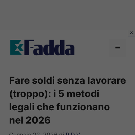
Vai
al
Menu
contenuto
Fare soldi senza lavorare
(troppo): i 5 metodi
legali che funzionano
nel 2026
Gennaio 22, 2026
di
R.D.V.