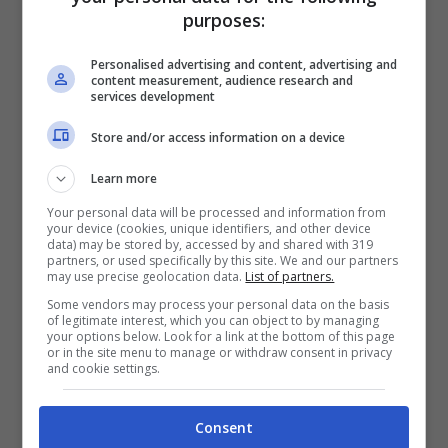
purposes:
Personalised advertising and content, advertising and
content measurement, audience research and
Il digitale ci può far fare soldi: ecco come -exfadda.it
services development
Store and/or access information on a device
2. Ebook, guide digitali e contenuti
Learn more
scaricabili
Your personal data will be processed and information from
your device (cookies, unique identifiers, and other device
Scrivere un
ebook, una guida pratica o un
data) may be stored by, accessed by and shared with 319
partners, or used specifically by this site. We and our partners
may use precise geolocation data.
List of partners.
PDF verticale
è uno dei metodi più
Some vendors may process your personal data on the basis
sottovalutati. Non serve essere scrittori:
of legitimate interest, which you can object to by managing
your options below. Look for a link at the bottom of this page
serve risolvere un problema specifico.
or in the site menu to manage or withdraw consent in privacy
and cookie settings.
Una volta creato il contenuto e impostata
Consent
la vendita automatica (tramite