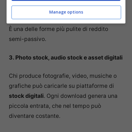
marketplace o sito personale), le vendite
Manage options
possono avvenire senza intervento diretto.
È una delle forme più pulite di reddito
semi-passivo.
3. Photo stock, audio stock e asset digitali
Chi produce fotografie, video, musiche o
grafiche può caricarle su piattaforme di
stock digitali
. Ogni download genera una
piccola entrata, che nel tempo può
diventare costante.