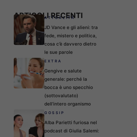
ARTICOLI RECENTI
ATTUALITÀ
JD Vance e gli alieni: tra
fede, mistero e politica,
cosa c’è davvero dietro
le sue parole
EXTRA
Gengive e salute
generale: perché la
bocca è uno specchio
(sottovalutato)
dell’intero organismo
GOSSIP
Alba Parietti furiosa nel
podcast di Giulia Salemi: