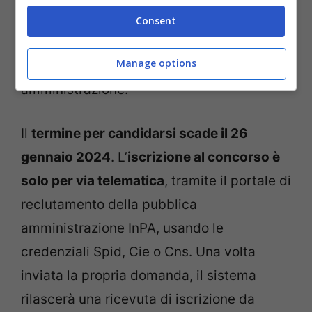
pubblica amministrazione e non essere
Consent
stati destituiti, dispensati o licenziati da un
Manage options
impiego presso una pubblica
amministrazione.
Il
termine per candidarsi scade il 26
gennaio 2024
. L’
iscrizione al concorso è
solo per via telematica
, tramite il portale di
reclutamento della pubblica
amministrazione InPA, usando le
credenziali Spid, Cie o Cns. Una volta
inviata la propria domanda, il sistema
rilascerà una ricevuta di iscrizione da