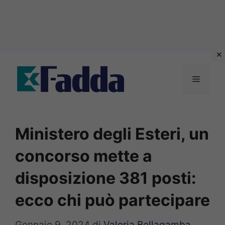
Vai
al
Menu
contenuto
Ministero degli Esteri, un
concorso mette a
disposizione 381 posti:
ecco chi può partecipare
Gennaio 9, 2024
di
Valeria Bellagamba