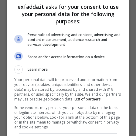
exfadda.it asks for your consent to use
your personal data for the following
purposes:
Personalised advertising and content, advertising and
Come partecipare al concorso pubblico per il Ministero
content measurement, audience research and
degli Esteri – exfadda.it
services development
Store and/or access information on a device
I
requisiti richiesti
sono quelli previsti
Learn more
generalmente per i concorsi pubblici:
Your personal data will be processed and information from
cittadinanza italiana, maggiore età,
your device (cookies, unique identifiers, and other device
data) may be stored by, accessed by and shared with 319
godimento dei diritti civili e politici,
partners, or used specifically by this site. We and our partners
may use precise geolocation data.
List of partners.
idoneità psico-fisica, godimento
Some vendors may process your personal data on the basis
dell’elettorato politico attivo, non aver
of legitimate interest, which you can object to by managing
your options below. Look for a link at the bottom of this page
or in the site menu to manage or withdraw consent in privacy
riportato condanne per reati che
and cookie settings.
impediscono l’assunzione presso la