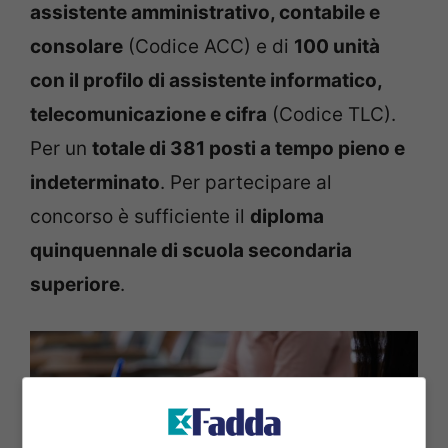
assistente amministrativo, contabile e
consolare
(Codice ACC) e di
100 unità
con il profilo di assistente informatico,
telecomunicazione e cifra
(Codice TLC).
Per un
totale di 381 posti a tempo pieno e
indeterminato
. Per partecipare al
concorso è sufficiente il
diploma
quinquennale di scuola secondaria
superiore
.