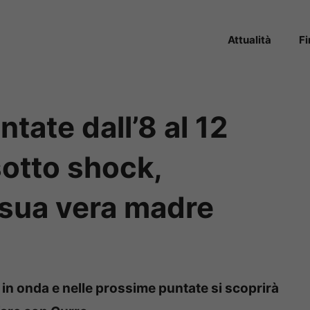
Attualità
F
tate dall’8 al 12
sotto shock,
a sua vera madre
n onda e nelle prossime puntate si scoprirà