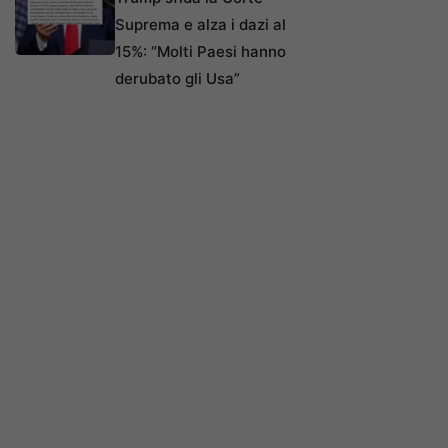
Suprema e alza i dazi al
15%: “Molti Paesi hanno
derubato gli Usa”