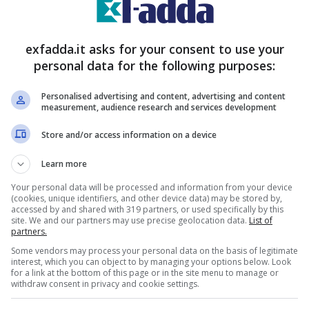
exfadda.it asks for your consent to use your
personal data for the following purposes:
Personalised advertising and content, advertising and content
measurement, audience research and services development
Store and/or access information on a device
Learn more
Your personal data will be processed and information from your device
(cookies, unique identifiers, and other device data) may be stored by,
accessed by and shared with 319 partners, or used specifically by this
ega le sue origini e Cruz si
site. We and our partners may use precise geolocation data.
List of
partners.
no
Some vendors may process your personal data on the basis of legitimate
interest, which you can object to by managing your options below. Look
for a link at the bottom of this page or in the site menu to manage or
withdraw consent in privacy and cookie settings.
operta di Salvador, il ragazzo è vivo, torna