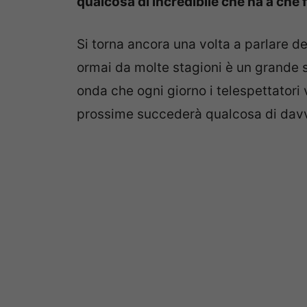
qualcosa di incredibile che ha a che 
Si torna ancora una volta a parlare 
ormai da molte stagioni è un grande s
onda che ogni giorno i telespettator
prossime succederà qualcosa di dav