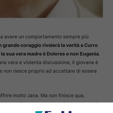
na avere un comportamento sempre più
 grande coraggio rivelerà la verità a Curro
a: la sua vera madre è Dolores e non Eugenia
.
na vera e violenta discussione, il giovane è
e non riesce proprio ad accettare di essere
ffrire molto Jana. Ma non finisce qua,
are la villa se non ne otterrà la gestione. Se
a di tutto per farle cambiare idea.