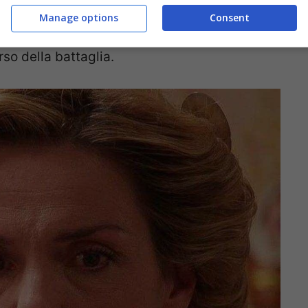
 con grande fatica a inserirsi nuovamente
Manage options
Consent
e non bastasse prova una grande sofferenza
rso della battaglia.