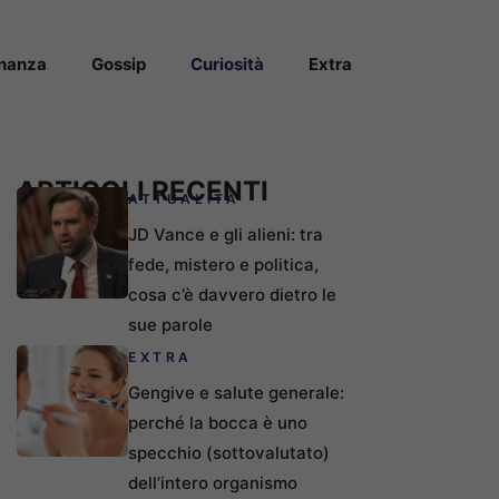
inanza
Gossip
Curiosità
Extra
ARTICOLI RECENTI
ATTUALITÀ
JD Vance e gli alieni: tra
fede, mistero e politica,
cosa c’è davvero dietro le
sue parole
EXTRA
Gengive e salute generale:
perché la bocca è uno
specchio (sottovalutato)
dell’intero organismo