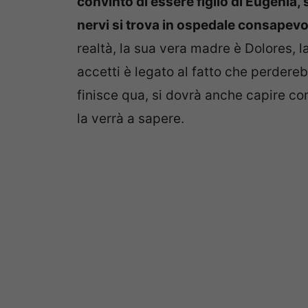
convinto di essere figlio di Eugenia, 
nervi si trova in ospedale consapevo
realtà, la sua vera madre è Dolores, la
accetti è legato al fatto che perderebb
finisce qua, si dovrà anche capire co
la verrà a sapere.