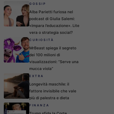
GOSSIP
Alba Parietti furiosa nel
podcast di Giulia Salemi:
«Impara l’educazione». Lite
vera o strategia social?
CURIOSITÀ
MrBeast spiega il segreto
dei 100 milioni di
visualizzazioni: “Serve una
mucca viola”
EXTRA
Longevità maschile: il
fattore invisibile che vale
più di palestra e dieta
FINANZA
Trump sfida la Corte