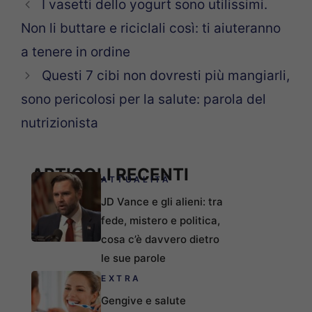
I vasetti dello yogurt sono utilissimi.
Non li buttare e riciclali così: ti aiuteranno
a tenere in ordine
Questi 7 cibi non dovresti più mangiarli,
sono pericolosi per la salute: parola del
nutrizionista
ARTICOLI RECENTI
ATTUALITÀ
JD Vance e gli alieni: tra
fede, mistero e politica,
cosa c’è davvero dietro
le sue parole
EXTRA
Gengive e salute