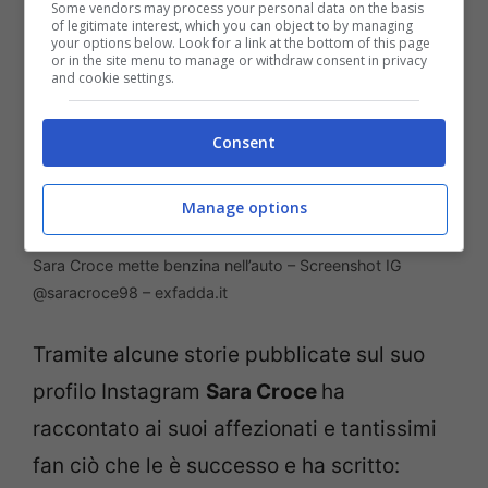
Some vendors may process your personal data on the basis
of legitimate interest, which you can object to by managing
your options below. Look for a link at the bottom of this page
or in the site menu to manage or withdraw consent in privacy
and cookie settings.
Consent
Manage options
Sara Croce mette benzina nell’auto – Screenshot IG
@saracroce98 – exfadda.it
Tramite alcune storie pubblicate sul suo
profilo Instagram
Sara Croce
ha
raccontato ai suoi affezionati e tantissimi
fan ciò che le è successo e ha scritto: