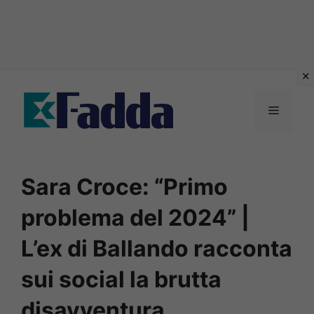
Vai
al
Menu
contenuto
Sara Croce: “Primo
problema del 2024” |
L’ex di Ballando racconta
sui social la brutta
disavventura