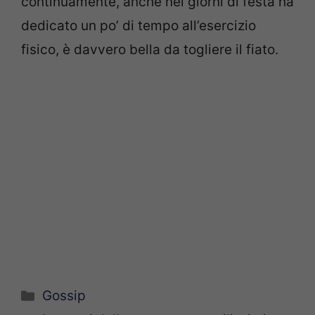
continuamente, anche nei giorni di festa ha
dedicato un po’ di tempo all’esercizio
fisico, è davvero bella da togliere il fiato.
Categorie
Gossip