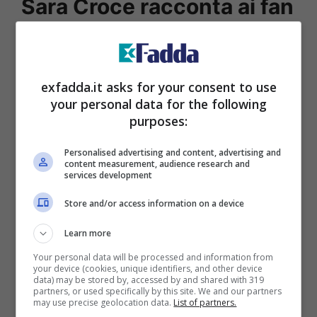
Sara Croce racconta ai fan
la sua disavventura, ha
subito risolto il primo
exfadda.it asks for your consent to use
problema del 2024
your personal data for the following
purposes:
Anche sui social è molto amata e seguita,
Personalised advertising and content, advertising and
content measurement, audience research and
sul suo profilo Instagram infatti la
services development
splendida influencer conta
1 milione di
Store and/or access information on a device
follower
. Questi non perdono occasione
Learn more
per farle notare quanto sia spettacolare e
Your personal data will be processed and information from
super sensuale, impazziscono ogni volta
your device (cookies, unique identifiers, and other device
data) may be stored by, accessed by and shared with 319
che la vedono.
partners, or used specifically by this site. We and our partners
may use precise geolocation data.
List of partners.