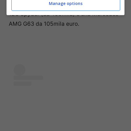
Senna (da un milione di euro), una MP4-
Manage options
12C Spyder (da 400mila) e una Mercedes
AMG G63 da 105mila euro.