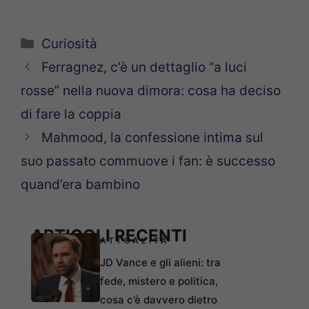
Categorie
Curiosità
Ferragnez, c’è un dettaglio “a luci
rosse” nella nuova dimora: cosa ha deciso
di fare la coppia
Mahmood, la confessione intima sul
suo passato commuove i fan: è successo
quand’era bambino
ARTICOLI RECENTI
ATTUALITÀ
JD Vance e gli alieni: tra
fede, mistero e politica,
cosa c’è davvero dietro