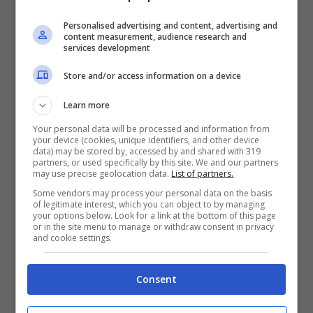
aggiunge al suo garage di supercar – Screenshot YT
Bugatti – exfadda.it
Personalised advertising and content, advertising and
content measurement, audience research and
services development
Vale infatti ben
otto milioni di euro
, ma
Store and/or access information on a device
non è la più costosa che ha in garage
. Nel
Learn more
corso degli anni ha avuto modo di
Your personal data will be processed and information from
acquistare diverse supercar tra cui: due
your device (cookies, unique identifiers, and other device
data) may be stored by, accessed by and shared with 319
Ferrari, la GTO (508mila euro) e la F12 TDF
partners, or used specifically by this site. We and our partners
may use precise geolocation data.
List of partners.
(355mila euro), diverse Rolls Royce, una
Some vendors may process your personal data on the basis
decappotabile da 345mila euro (modello
of legitimate interest, which you can object to by managing
your options below. Look for a link at the bottom of this page
Dawn), la Cullinan (400mila euro), la
or in the site menu to manage or withdraw consent in privacy
and cookie settings.
Phantom (355mila euro) e la Ghost
(350mila euro); una Lamborghini
Consent
Aventador (330mila euro); una McLaren